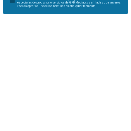
especiales de productos o servicios de GFR Media, sus afiliadas o de terceros.
Podrás optar salirte de los boletines en cualquier momento.