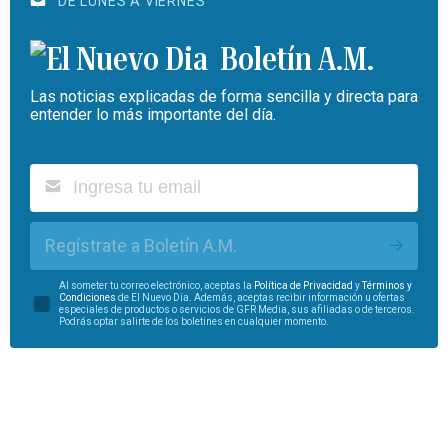
DE LUNES A VIERNES
Boletín A.M.
Las noticias explicadas de forma sencilla y directa para
entender lo más importante del día.
Regístrate a Boletín A.M.
Al someter tu correo electrónico, aceptas la
Política de Privacidad
y
Términos y
Condiciones
de El Nuevo Día. Además, aceptas recibir información u ofertas
especiales de productos o servicios de GFR Media, sus afiliadas o de terceros.
Podrás optar salirte de los boletines en cualquier momento.