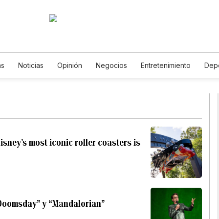
as
Noticias
Opinión
Negocios
Entretenimiento
Dep
Estados Unidos
Ciencia y Ambiente
Gastronomía
De Via
Vídeos
Fotos
English
Podcasts
Horóscopos
New
sney's most iconic roller coasters is
Doomsday” y “Mandalorian”