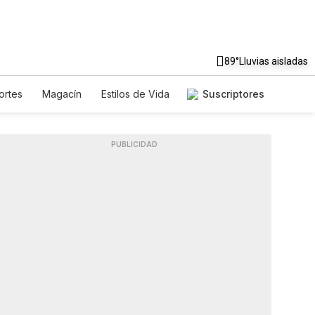
89°
Lluvias aisladas
ortes
Magacín
Estilos de Vida
Suscriptores
je
Tecnología
Juegos
sletters
Feriados
Especiales
PUBLICIDAD