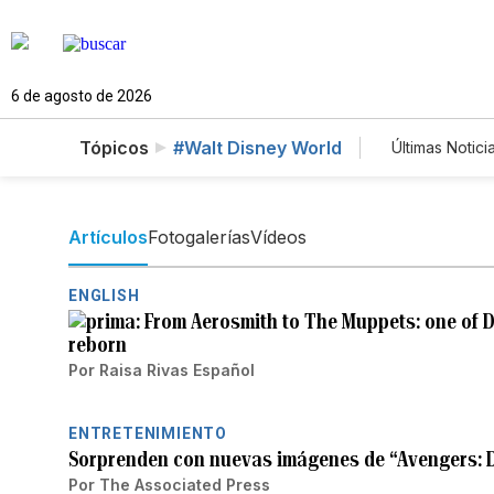
6 de agosto de 2026
Tópicos
#Walt Disney World
Últimas Notici
Mundo
Lotería
Artículos
Fotogalerías
Vídeos
ENGLISH
From Aerosmith to The Muppets: one of Di
reborn
Por
Raisa Rivas Español
ENTRETENIMIENTO
Sorprenden con nuevas imágenes de “Avengers: 
Por
The Associated Press