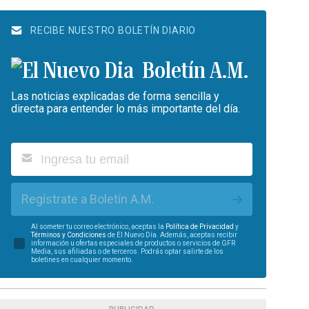
RECIBE NUESTRO BOLETÍN DIARIO
Boletín A.M.
Las noticias explicadas de forma sencilla y
directa para entender lo más importante del día.
Regístrate a Boletín A.M.
Al someter tu correo electrónico, aceptas la
Política de Privacidad
y
Términos y Condiciones
de El Nuevo Día. Además, aceptas recibir
información u ofertas especiales de productos o servicios de GFR
Media, sus afiliadas o de terceros. Podrás optar salirte de los
boletines en cualquier momento.