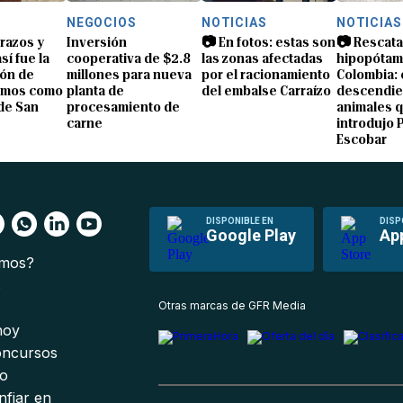
NEGOCIOS
NOTICIAS
NOTICIAS
brazos y
Inversión
📷 En fotos: estas son
📷 Rescata
sí fue la
cooperativa de $2.8
las zonas afectadas
hipopótam
ón de
millones para nueva
por el racionamiento
Colombia: 
amos como
planta de
del embalse Carraízo
descendie
de San
procesamiento de
animales 
carne
introdujo 
Escobar
DISPONIBLE EN
DISP
Google Play
Ap
omos?
s
Otras marcas de GFR Media
 hoy
oncursos
io
nfiar en