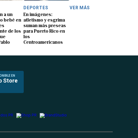
DEPORTES
VER MÁS
n a un
En imágenes:
o bebé en
atletismo y esgrima
es
suman más preseas
nte de los
para Puerto Rico en
que
los
Pablo
Centroamericanos
ONIBLE EN
p Store