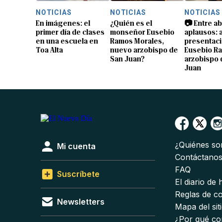
NOTICIAS
NOTICIAS
NOTICIAS
En imágenes: el
¿Quién es el
📷 Entre a
primer día de clases
monseñor Eusebio
aplausos: a
en una escuela en
Ramos Morales,
presentaci
Toa Alta
nuevo arzobispo de
Eusebio R
San Juan?
arzobispo 
Juan
¿Quiénes s
Mi cuenta
Contáctano
FAQ
Suscríbete
El diario de
Reglas de c
Newsletters
Mapa del sit
¿Por qué co