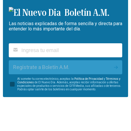
Boletín A.M.
Las noticias explicadas de forma sencilla y directa para
entender lo más importante del día.
Regístrate a Boletín A.M.
Al someter tu correo electrónico, aceptas la
Política de Privacidad
y
Términos y
Condiciones
de El Nuevo Día. Además, aceptas recibir información u ofertas
especiales de productos o servicios de GFR Media, sus afiliadas o de terceros.
Podrás optar salirte de los boletines en cualquier momento.