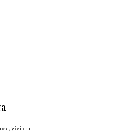
ra
ense, Viviana