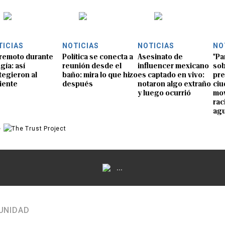
TICIAS
NOTICIAS
NOTICIAS
NO
remoto durante
Política se conecta a
Asesinato de
"Pa
gía: así
reunión desde el
influencer mexicano
sob
tegieron al
baño: mira lo que hizo
es captado en vivo:
pre
iente
después
notaron algo extraño
ciu
y luego ocurrió
mov
rac
ag
e
...
UNIDAD