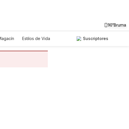
90°
Bruma
Magacín
Estilos de Vida
Suscriptores
nología
Juegos
Lotería
riados
Edictos
Especiales