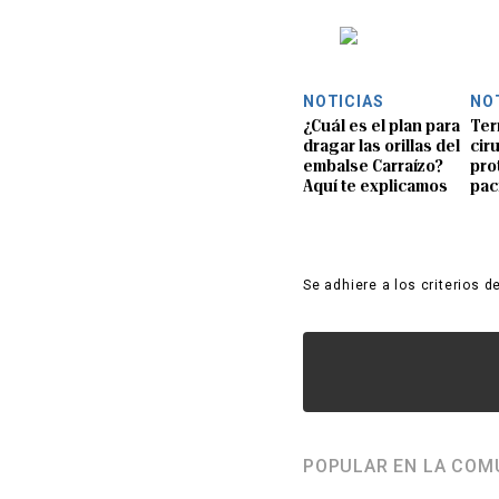
NOTICIAS
NO
¿Cuál es el plan para
Ter
dragar las orillas del
ciru
embalse Carraízo?
pro
Aquí te explicamos
pac
Se adhiere a los criterios d
POPULAR EN LA COM