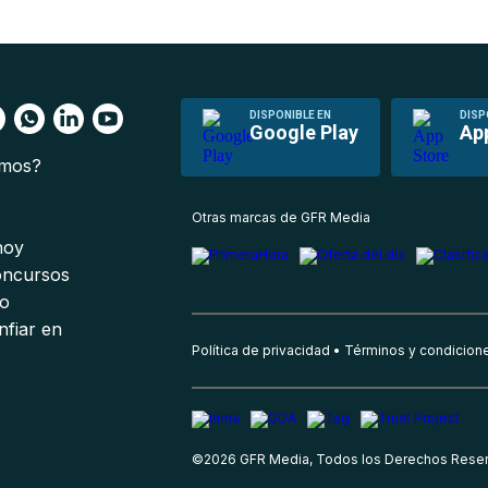
DISPONIBLE EN
DISP
Google Play
Ap
omos?
s
Otras marcas de GFR Media
 hoy
oncursos
io
nfiar en
Política de privacidad
Términos y condicion
©
2026
GFR Media, Todos los Derechos Rese