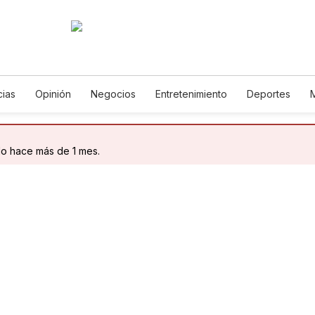
cias
Opinión
Negocios
Entretenimiento
Deportes
 Unidos
Ciencia y Ambiente
Gastronomía
De Viaje
Tec
rías
English
Podcasts
Horóscopos
Newsletters
Fe
do hace más de 1 mes.