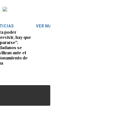
TICIAS
VER MÁS
ra poder
revivir, hay que
pararse":
dadanos se
ilizan ante el
ionamiento de
ua