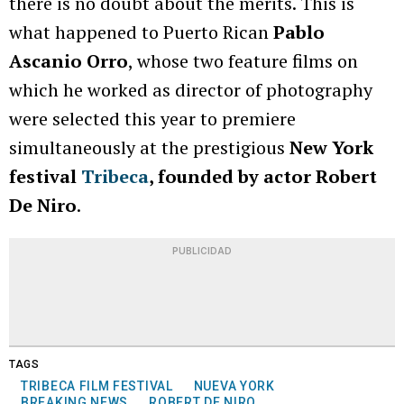
there is no doubt about the merits. This is
what happened to Puerto Rican
Pablo
Ascanio Orro
, whose two feature films on
which he worked as director of photography
were selected this year to premiere
simultaneously at the prestigious
New York
festival
Tribeca
, founded by actor Robert
De Niro
.
PUBLICIDAD
TAGS
TRIBECA FILM FESTIVAL
NUEVA YORK
BREAKING NEWS
ROBERT DE NIRO