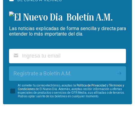
Boletín A.M.
Las noticias explicadas de forma sencilla y directa para
entender lo más importante del día.
Regístrate a Boletín A.M.
Al someter tu correo electrónico, aceptas la
Política de Privacidad
y
Términos y
Condiciones
de El Nuevo Día. Además, aceptas recibir información u ofertas
especiales de productos o servicios de GFR Media, sus afiliadas o de terceros.
Podrás optar salirte de los boletines en cualquier momento.