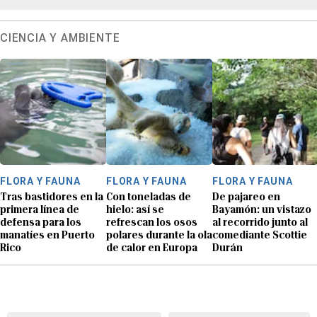
CIENCIA Y AMBIENTE
FLORA Y FAUNA
FLORA Y FAUNA
FLORA Y FAUNA
Tras bastidores en la
Con toneladas de
De pajareo en
primera línea de
hielo: así se
Bayamón: un vistazo
defensa para los
refrescan los osos
al recorrido junto al
manatíes en Puerto
polares durante la ola
comediante Scottie
Rico
de calor en Europa
Durán