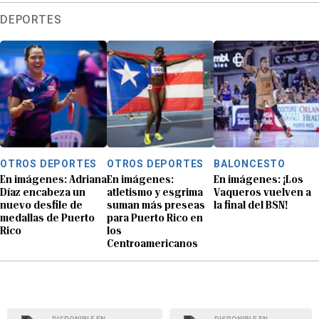
DEPORTES
OTROS DEPORTES
OTROS DEPORTES
BALONCESTO
En imágenes: Adriana
En imágenes:
En imágenes: ¡Los
Díaz encabeza un
atletismo y esgrima
Vaqueros vuelven a
nuevo desfile de
suman más preseas
la final del BSN!
medallas de Puerto
para Puerto Rico en
Rico
los
Centroamericanos