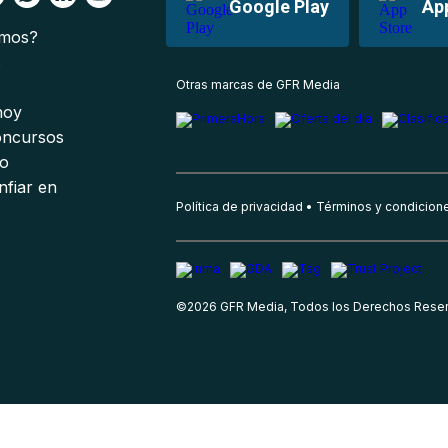
Google Play
Ap
omos?
s
Otras marcas de GFR Media
 hoy
oncursos
io
nfiar en
Política de privacidad
Términos y condicion
©
2026
GFR Media, Todos los Derechos Rese