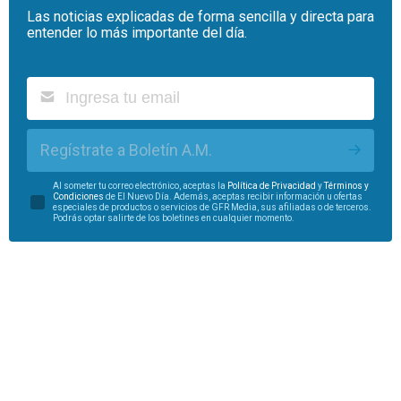
Las noticias explicadas de forma sencilla y directa para
entender lo más importante del día.
Regístrate a Boletín A.M.
Al someter tu correo electrónico, aceptas la
Política de Privacidad
y
Términos y
Condiciones
de El Nuevo Día. Además, aceptas recibir información u ofertas
especiales de productos o servicios de GFR Media, sus afiliadas o de terceros.
Podrás optar salirte de los boletines en cualquier momento.