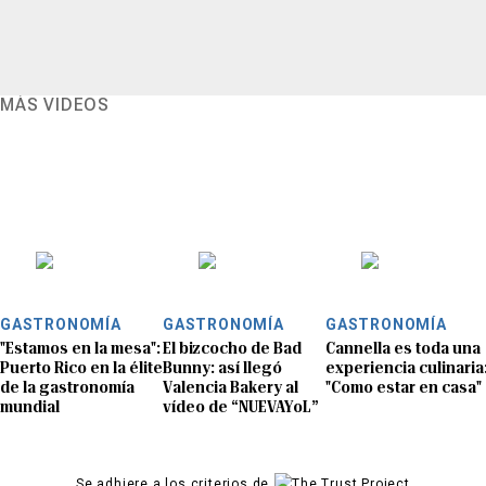
MÁS VIDEOS
GASTRONOMÍA
GASTRONOMÍA
GASTRONOMÍA
"Estamos en la mesa":
El bizcocho de Bad
Cannella es toda una
Puerto Rico en la élite
Bunny: así llegó
experiencia culinaria
de la gastronomía
Valencia Bakery al
"Como estar en casa"
mundial
vídeo de “NUEVAYoL”
Se adhiere a los criterios de