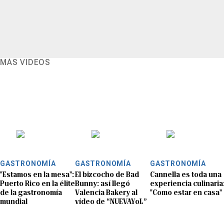
MÁS VIDEOS
GASTRONOMÍA
GASTRONOMÍA
GASTRONOMÍA
"Estamos en la mesa":
El bizcocho de Bad
Cannella es toda una
Puerto Rico en la élite
Bunny: así llegó
experiencia culinaria
de la gastronomía
Valencia Bakery al
"Como estar en casa"
mundial
vídeo de “NUEVAYoL”