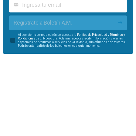
Regístrate a Boletín A.M.
Al someter tu correo electrónico, aceptas la
Política de Privacidad
y
Términos y
Condiciones
de El Nuevo Día. Además, aceptas recibir información u ofertas
especiales de productos o servicios de GFR Media, sus afiliadas o de terceros.
Podrás optar salirte de los boletines en cualquier momento.