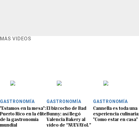
MÁS VIDEOS
GASTRONOMÍA
GASTRONOMÍA
GASTRONOMÍA
"Estamos en la mesa":
El bizcocho de Bad
Cannella es toda una
Puerto Rico en la élite
Bunny: así llegó
experiencia culinaria
de la gastronomía
Valencia Bakery al
"Como estar en casa"
mundial
vídeo de “NUEVAYoL”