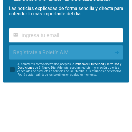
Las noticias explicadas de forma sencilla y directa para
entender lo más importante del día.
Regístrate a Boletín A.M.
Al someter tu correo electrónico, aceptas la
Política de Privacidad
y
Términos y
Condiciones
de El Nuevo Día. Además, aceptas recibir información u ofertas
especiales de productos o servicios de GFR Media, sus afiliadas o de terceros.
Podrás optar salirte de los boletines en cualquier momento.