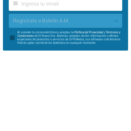
Regístrate a Boletín A.M.
Al someter tu correo electrónico, aceptas la
Política de Privacidad
y
Términos y
Condiciones
de El Nuevo Día. Además, aceptas recibir información u ofertas
especiales de productos o servicios de GFR Media, sus afiliadas o de terceros.
Podrás optar salirte de los boletines en cualquier momento.