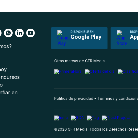
DISPONIBLE EN
DISP
Google Play
Ap
omos?
s
Otras marcas de GFR Media
 hoy
oncursos
io
nfiar en
Política de privacidad
Términos y condicion
©
2026
GFR Media, Todos los Derechos Rese