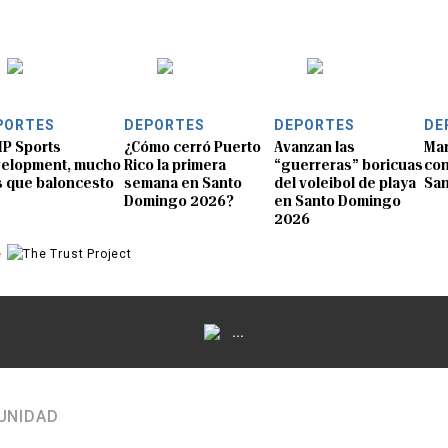
PORTES
DEPORTES
DEPORTES
DE
P Sports
¿Cómo cerró Puerto
Avanzan las
Mar
elopment, mucho
Rico la primera
“guerreras” boricuas
con
 que baloncesto
semana en Santo
del voleibol de playa
Sa
Domingo 2026?
en Santo Domingo
2026
e
...
UNIDAD