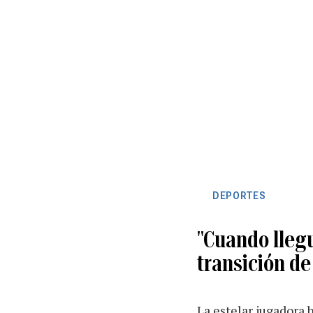
DEPORTES
"Cuando llegu
transición d
La estelar jugadora 