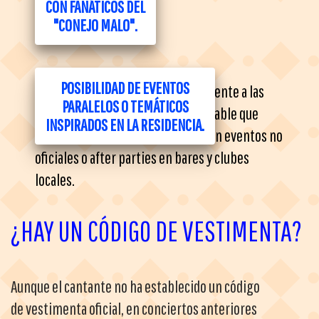
CON FANÁTICOS DEL
"CONEJO MALO".
POSIBILIDAD DE EVENTOS
Recomendación:
mantente pendiente a las
PARALELOS O TEMÁTICOS
redes sociales, ya que es muy probable que
INSPIRADOS EN LA RESIDENCIA.
durante los días de concierto surjan eventos no
oficiales o after parties en bares y clubes
locales.
¿HAY UN CÓDIGO DE VESTIMENTA?
Aunque el cantante no ha establecido un código
de vestimenta oficial, en conciertos anteriores