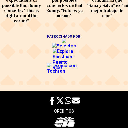
expectations of
por posibles
Cruz afirma que
possible Bad Bunny
conciertos de Bad
“Sana y Salva” es “mi
concerts: “This is
Bunny: “Esto es ya
mejor trabajo de
right around the
mismo”
cine”
corner”
PATROCINADO POR:
CRÉDITOS