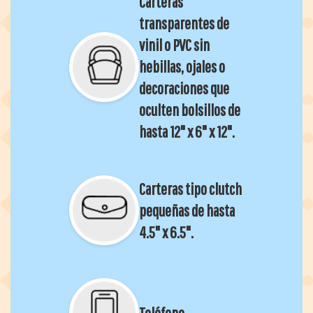
Carteras
transparentes de
vinil o PVC sin
hebillas, ojales o
decoraciones que
oculten bolsillos de
hasta 12" x 6" x 12".
Carteras tipo clutch
pequeñas de hasta
4.5" x 6.5".
Teléfono