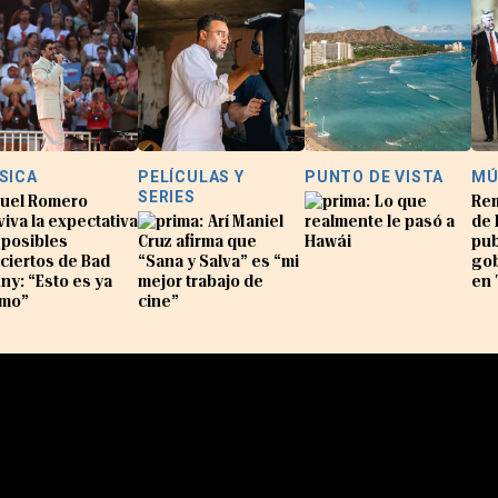
SICA
PELÍCULAS Y
PUNTO DE VISTA
MÚ
SERIES
uel Romero
Lo que
Re
viva la expectativa
Arí Maniel
realmente le pasó a
de 
 posibles
Cruz afirma que
Hawái
pub
ciertos de Bad
“Sana y Salva” es “mi
gob
ny: “Esto es ya
mejor trabajo de
en 
mo”
cine”