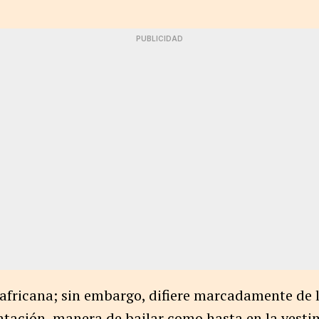
PUBLICIDAD
z africana; sin embargo, difiere marcadamente de
ntación, manera de bailar como hasta en la vesti