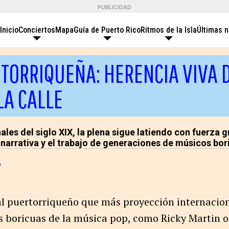
PUBLICIDAD
Inicio
Conciertos
Mapa
Guía de Puerto Rico
Ritmos de la Isla
Últimas n
TORRIQUEÑA: HERENCIA VIVA 
LA CALLE
ales del siglo XIX, la plena sigue latiendo con fuerza g
 narrativa y el trabajo de generaciones de músicos bor
o
al puertorriqueño que más proyección internacion
es boricuas de la música pop, como Ricky Martin 