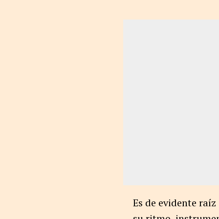
Es de evidente raí
su ritmo, instrume