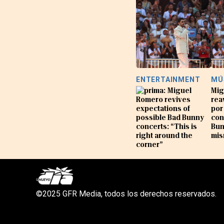
ENTERTAINMENT
MÚ
Miguel
Mig
Romero revives
rea
expectations of
por
possible Bad Bunny
con
concerts: “This is
Bun
right around the
mis
corner”
©2025 GFR Media, todos los derechos reservados.