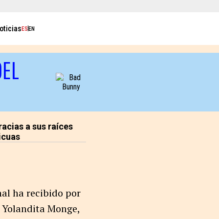
oticias
ES
EN
DEL
racias a sus raíces
icuas
al ha recibido por
o Yolandita Monge,