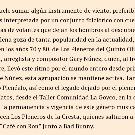
suele sumar algún instrumento de viento, preferib
interpretada por un conjunto folclórico con cuer
as de volantes que dejan los hombros al descubie
 plena goza de tanta popularidad en la actualidad,
en los años 70 y 80, de Los Pleneros del Quinto Ol
a, arreglista y compositor Gary Núñez, quien, al f
e, llevó este ritmo por el mundo entero desde pri
 de Núñez, esta agrupación se mantiene activa. T
Plenéalo, así como el legado dejado por el plener
atos, desde el Taller Comunidad La Goyco, en la c
 la permanencia y vigencia de este género musica
en Los Pleneros de la Cresta, quienes saltaron a 
o “Café con Ron” junto a Bad Bunny.