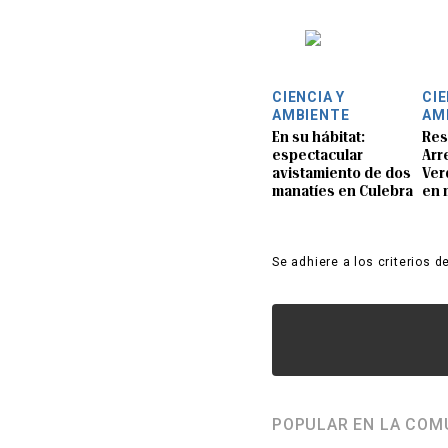
CIENCIA Y
CIE
AMBIENTE
AM
En su hábitat:
Res
espectacular
Arre
avistamiento de dos
Ver
manatíes en Culebra
en 
Se adhiere a los criterios d
POPULAR EN LA COM