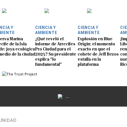
NCIA Y
CIENCIA Y
CIENCIA Y
CI
BIENTE
AMBIENTE
AMBIENTE
AM
erva Marina
¿Qué reveló el
Explosión en Blue
¡Im
cife de la Isla
informe de Arrecifes
Origin: el momento
Lib
de: joya ecológica
Pro Ciudad para el
exacto en que el
ren
medio de la ciudad
2025? Su presidente
cohete de Jeff Bezos
con
explica “lo
estalla en la
nor
fundamental”
plataforma
Ric
e
...
UNIDAD