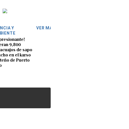
ENCIA Y
VER MÁS
BIENTE
presionante!
eran 9,800
acuajos de sapo
cho en el karso
teño de Puerto
o