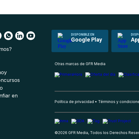
DISPONIBLE EN
DISP
Google Play
Ap
omos?
s
Otras marcas de GFR Media
 hoy
oncursos
io
nfiar en
Política de privacidad
Términos y condicion
©
2026
GFR Media, Todos los Derechos Rese