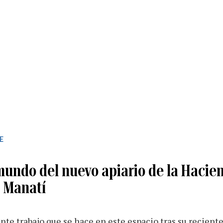
E
mundo del nuevo apiario de la Hacie
 Manatí
te trabajo que se hace en este espacio tras su recient