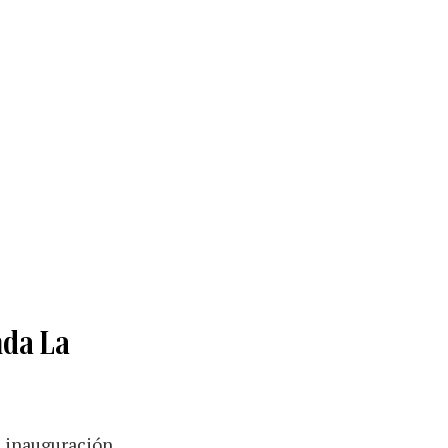
nda La
e inauguración.