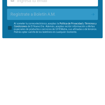
Regístrate a Boletín A.M.
Al someter tu correo electrónico, aceptas la
Política de Privacidad
y
Términos y
Condiciones
de El Nuevo Día. Además, aceptas recibir información u ofertas
especiales de productos o servicios de GFR Media, sus afiliadas o de terceros.
Podrás optar salirte de los boletines en cualquier momento.