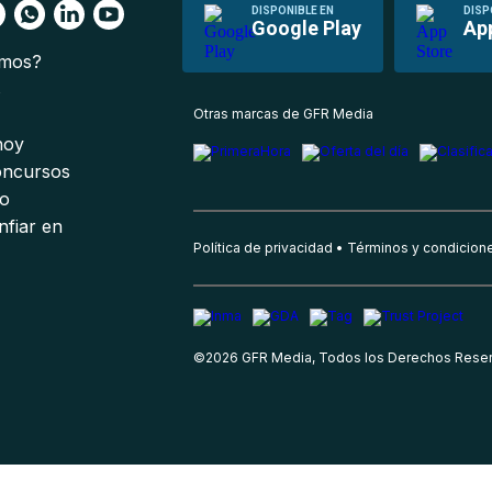
DISPONIBLE EN
DISP
Google Play
Ap
omos?
s
Otras marcas de GFR Media
 hoy
oncursos
io
nfiar en
Política de privacidad
Términos y condicion
©
2026
GFR Media, Todos los Derechos Rese