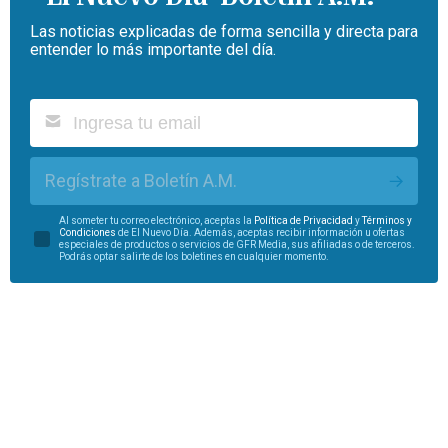
Las noticias explicadas de forma sencilla y directa para
entender lo más importante del día.
Regístrate a Boletín A.M.
Al someter tu correo electrónico, aceptas la
Política de Privacidad
y
Términos y
Condiciones
de El Nuevo Día. Además, aceptas recibir información u ofertas
especiales de productos o servicios de GFR Media, sus afiliadas o de terceros.
Podrás optar salirte de los boletines en cualquier momento.