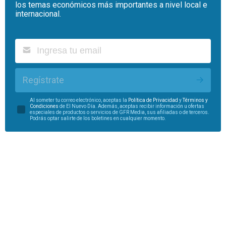
los temas económicos más importantes a nivel local e
internacional.
Regístrate
Al someter tu correo electrónico, aceptas la
Política de Privacidad
y
Términos y
Condiciones
de El Nuevo Día. Además, aceptas recibir información u ofertas
especiales de productos o servicios de GFR Media, sus afiliadas o de terceros.
Podrás optar salirte de los boletines en cualquier momento.