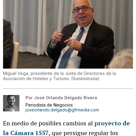
Miguel Vega, presidente de la Junta de Directores de la
Asociación de Hoteles y Turismo.
(
Suministrada
)
Por
José Orlando Delgado Rivera
Periodista de Negocios
joseorlando.delgado@gfrmedia.com
En medio de posibles cambios al p
royecto de
la Cámara 1557
, que persigue regular los