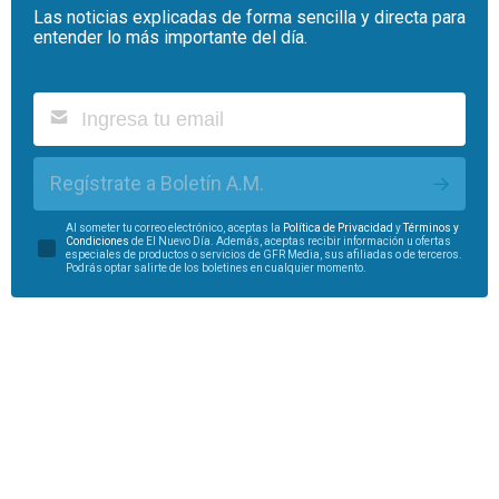
Las noticias explicadas de forma sencilla y directa para
entender lo más importante del día.
Regístrate a Boletín A.M.
Al someter tu correo electrónico, aceptas la
Política de Privacidad
y
Términos y
Condiciones
de El Nuevo Día. Además, aceptas recibir información u ofertas
especiales de productos o servicios de GFR Media, sus afiliadas o de terceros.
Podrás optar salirte de los boletines en cualquier momento.