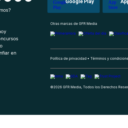
Google Play
Ap
omos?
s
Otras marcas de GFR Media
 hoy
oncursos
io
nfiar en
Política de privacidad
Términos y condicion
©
2026
GFR Media, Todos los Derechos Rese