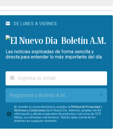
DE LUNES A VIERNES
Boletín A.M.
Las noticias explicadas de forma sencilla y
directa para entender lo más importante del día.
Regístrate a Boletín A.M.
Al someter tu correo electrónico, aceptas la
Política de Privacidad
y
Términos y Condiciones
de El Nuevo Día. Además, aceptas recibir
información u ofertas especiales de productos o servicios de GFR
Media, sus afiliadas o de terceros. Podrás optar salirte de los
boletines en cualquier momento.