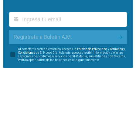
Regístrate a Boletín A.M.
Al someter tu correo electrónico, aceptas la
Política de Privacidad
y
Términos y
Condiciones
de El Nuevo Día. Además, aceptas recibir información u ofertas
especiales de productos o servicios de GFR Media, sus afiliadas o de terceros.
Podrás optar salirte de los boletines en cualquier momento.