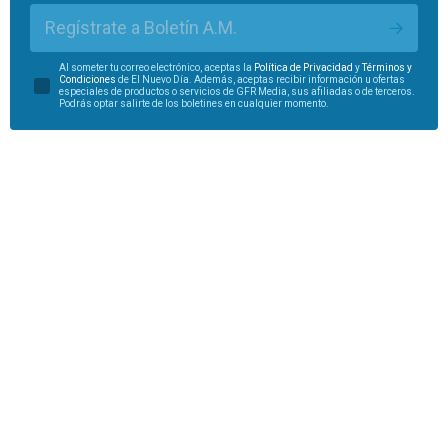
Regístrate a Boletín A.M.
Al someter tu correo electrónico, aceptas la
Política de Privacidad
y
Términos y
Condiciones
de El Nuevo Día. Además, aceptas recibir información u ofertas
especiales de productos o servicios de GFR Media, sus afiliadas o de terceros.
Podrás optar salirte de los boletines en cualquier momento.