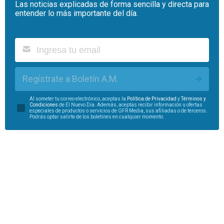
Las noticias explicadas de forma sencilla y directa para
entender lo más importante del día.
Regístrate a Boletín A.M.
Al someter tu correo electrónico, aceptas la
Política de Privacidad
y
Términos y
Condiciones
de El Nuevo Día. Además, aceptas recibir información u ofertas
especiales de productos o servicios de GFR Media, sus afiliadas o de terceros.
Podrás optar salirte de los boletines en cualquier momento.