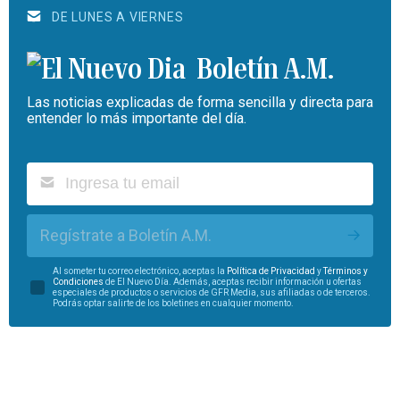
DE LUNES A VIERNES
Boletín A.M.
Las noticias explicadas de forma sencilla y directa para
entender lo más importante del día.
Regístrate a Boletín A.M.
Al someter tu correo electrónico, aceptas la
Política de Privacidad
y
Términos y
Condiciones
de El Nuevo Día. Además, aceptas recibir información u ofertas
especiales de productos o servicios de GFR Media, sus afiliadas o de terceros.
Podrás optar salirte de los boletines en cualquier momento.