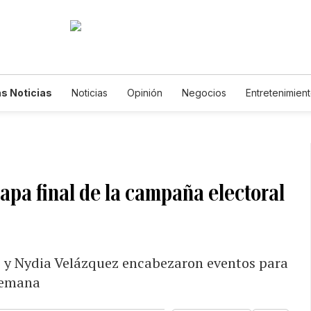
s Noticias
Noticias
Opinión
Negocios
Entretenimien
tilos de Vida
Mundo
Estados Unidos
Ciencia y Ambiente
cnología
Juegos
Lotería
Vídeos
Fotogalerías
Engl
wsletters
Feriados
Edictos
Especiales
tapa final de la campaña electoral
z y Nydia Velázquez encabezaron eventos para
 semana