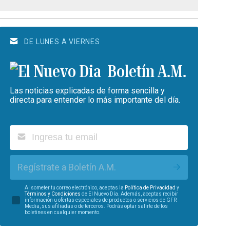
DE LUNES A VIERNES
Boletín A.M.
Las noticias explicadas de forma sencilla y
directa para entender lo más importante del día.
Regístrate a Boletín A.M.
Al someter tu correo electrónico, aceptas la
Política de Privacidad
y
Términos y Condiciones
de El Nuevo Día. Además, aceptas recibir
información u ofertas especiales de productos o servicios de GFR
Media, sus afiliadas o de terceros. Podrás optar salirte de los
boletines en cualquier momento.