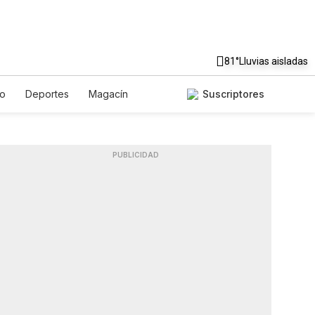
81°
Lluvias aisladas
to
Deportes
Magacín
Suscriptores
Gastronomía
De Viaje
ish
Podcasts
Horóscopos
PUBLICIDAD