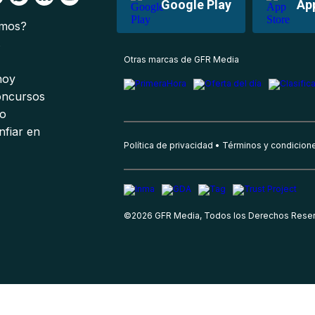
Google Play
Ap
omos?
s
Otras marcas de GFR Media
 hoy
oncursos
io
nfiar en
Política de privacidad
Términos y condicion
©
2026
GFR Media, Todos los Derechos Rese