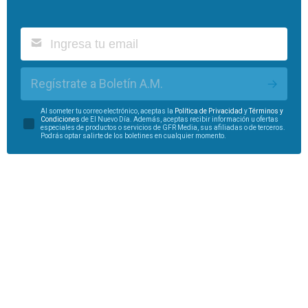
Regístrate a Boletín A.M.
Al someter tu correo electrónico, aceptas la
Política de Privacidad
y
Términos y
Condiciones
de El Nuevo Día. Además, aceptas recibir información u ofertas
especiales de productos o servicios de GFR Media, sus afiliadas o de terceros.
Podrás optar salirte de los boletines en cualquier momento.