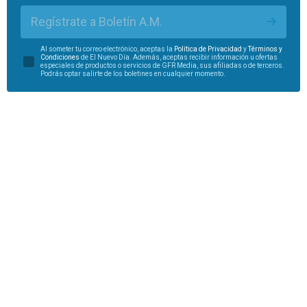
Regístrate a Boletín A.M.
Al someter tu correo electrónico, aceptas la
Política de Privacidad
y
Términos y
Condiciones
de El Nuevo Día. Además, aceptas recibir información u ofertas
especiales de productos o servicios de GFR Media, sus afiliadas o de terceros.
Podrás optar salirte de los boletines en cualquier momento.