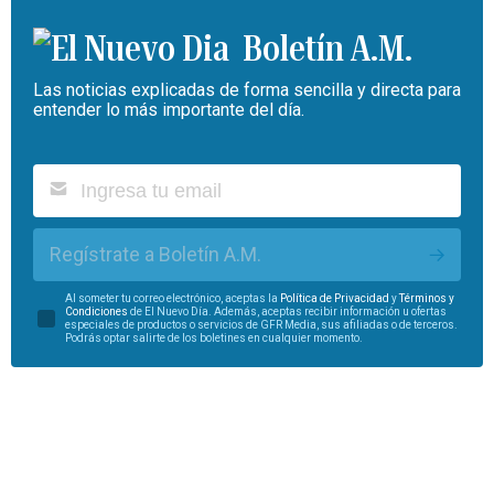
Boletín A.M.
Las noticias explicadas de forma sencilla y directa para
entender lo más importante del día.
Regístrate a Boletín A.M.
Al someter tu correo electrónico, aceptas la
Política de Privacidad
y
Términos y
Condiciones
de El Nuevo Día. Además, aceptas recibir información u ofertas
especiales de productos o servicios de GFR Media, sus afiliadas o de terceros.
Podrás optar salirte de los boletines en cualquier momento.