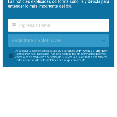
Las noticias explicadas de forma sencilla y directa para
entender lo más importante del día.
Regístrate a Boletín A.M.
Al someter tu correo electrónico, aceptas la
Política de Privacidad
y
Términos y
Condiciones
de El Nuevo Día. Además, aceptas recibir información u ofertas
especiales de productos o servicios de GFR Media, sus afiliadas o de terceros.
Podrás optar salirte de los boletines en cualquier momento.