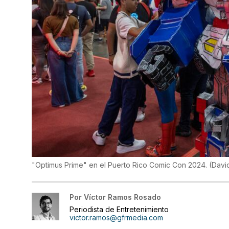
"Optimus Prime" en el Puerto Rico Comic Con 2024.
(
David
Por
Víctor Ramos Rosado
Periodista de Entretenimiento
victor.ramos@gfrmedia.com