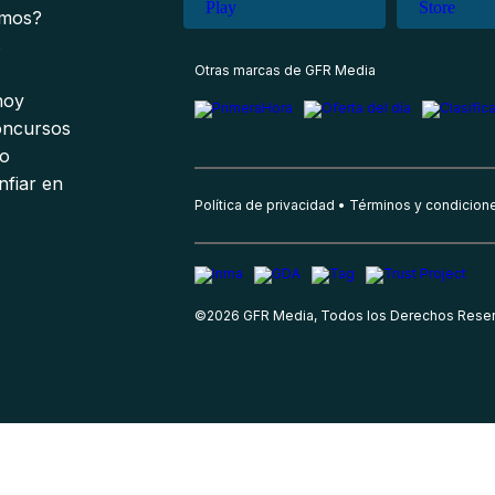
omos?
s
Otras marcas de GFR Media
 hoy
oncursos
io
nfiar en
Política de privacidad
Términos y condicion
©
2026
GFR Media, Todos los Derechos Rese