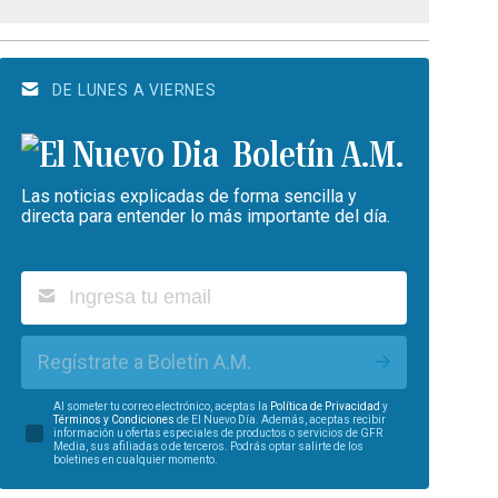
DE LUNES A VIERNES
Boletín A.M.
Las noticias explicadas de forma sencilla y
directa para entender lo más importante del día.
Regístrate a Boletín A.M.
Al someter tu correo electrónico, aceptas la
Política de Privacidad
y
Términos y Condiciones
de El Nuevo Día. Además, aceptas recibir
información u ofertas especiales de productos o servicios de GFR
Media, sus afiliadas o de terceros. Podrás optar salirte de los
boletines en cualquier momento.