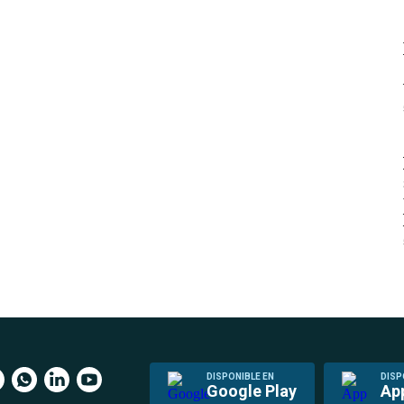
DISPONIBLE EN
DISP
Google Play
Ap