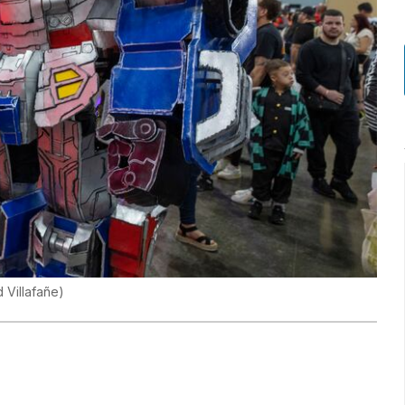
 Villafañe
)