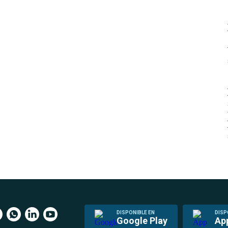
DISPONIBLE EN
DISP
Google Play
Ap