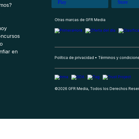
omos?
s
Otras marcas de GFR Media
 hoy
oncursos
io
nfiar en
Política de privacidad
Términos y condicion
©
2026
GFR Media, Todos los Derechos Rese