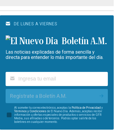
DE LUNES A VIERNES
Boletín A.M.
Las noticias explicadas de forma sencilla y
directa para entender lo más importante del día.
Regístrate a Boletín A.M.
Al someter tu correo electrónico, aceptas la
Política de Privacidad
y
Términos y Condiciones
de El Nuevo Día. Además, aceptas recibir
información u ofertas especiales de productos o servicios de GFR
Media, sus afiliadas o de terceros. Podrás optar salirte de los
boletines en cualquier momento.