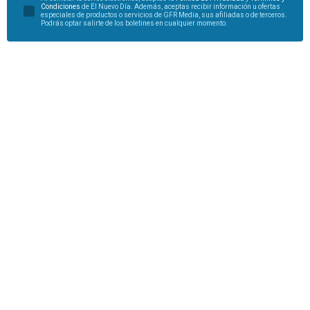
Condiciones
de El Nuevo Día. Además, aceptas recibir información u ofertas
especiales de productos o servicios de GFR Media, sus afiliadas o de terceros.
Podrás optar salirte de los boletines en cualquier momento.