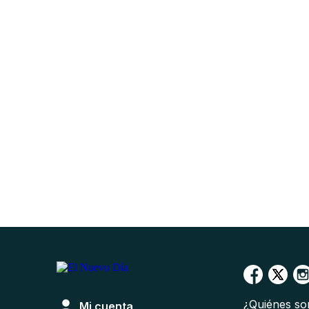
¿Quiénes s
Mi cuenta