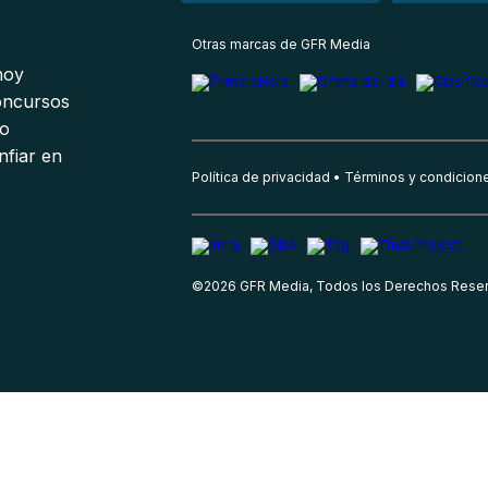
s
Otras marcas de GFR Media
 hoy
oncursos
io
nfiar en
Política de privacidad
Términos y condicion
©
2026
GFR Media, Todos los Derechos Rese