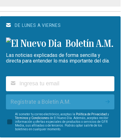
DE LUNES A VIERNES
Boletín A.M.
Las noticias explicadas de forma sencilla y
directa para entender lo más importante del día.
Regístrate a Boletín A.M.
Al someter tu correo electrónico, aceptas la
Política de Privacidad
y
Términos y Condiciones
de El Nuevo Día. Además, aceptas recibir
información u ofertas especiales de productos o servicios de GFR
Media, sus afiliadas o de terceros. Podrás optar salirte de los
boletines en cualquier momento.