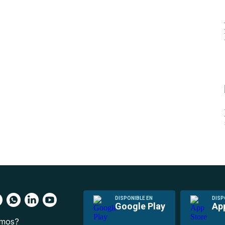
DISPONIBLE EN
DISP
Google Play
Ap
omos?