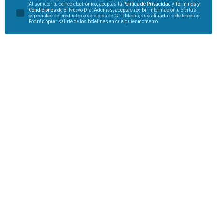
Al someter tu correo electrónico, aceptas la
Política de Privacidad
y
Términos y
Condiciones
de El Nuevo Día. Además, aceptas recibir información u ofertas
especiales de productos o servicios de GFR Media, sus afiliadas o de terceros.
Podrás optar salirte de los boletines en cualquier momento.