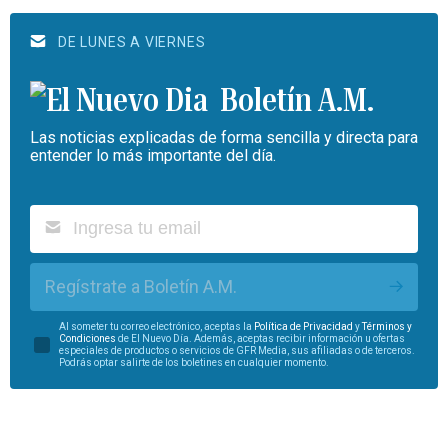
DE LUNES A VIERNES
Boletín A.M.
Las noticias explicadas de forma sencilla y directa para
entender lo más importante del día.
Regístrate a Boletín A.M.
Al someter tu correo electrónico, aceptas la
Política de Privacidad
y
Términos y
Condiciones
de El Nuevo Día. Además, aceptas recibir información u ofertas
especiales de productos o servicios de GFR Media, sus afiliadas o de terceros.
Podrás optar salirte de los boletines en cualquier momento.