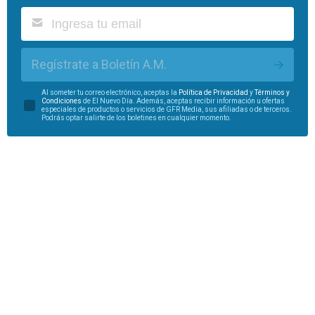
Regístrate a Boletín A.M.
Al someter tu correo electrónico, aceptas la
Política de Privacidad
y
Términos y
Condiciones
de El Nuevo Día. Además, aceptas recibir información u ofertas
especiales de productos o servicios de GFR Media, sus afiliadas o de terceros.
Podrás optar salirte de los boletines en cualquier momento.