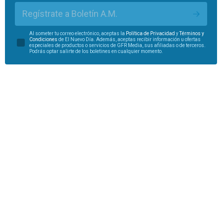
Regístrate a Boletín A.M.
Al someter tu correo electrónico, aceptas la
Política de Privacidad
y
Términos y
Condiciones
de El Nuevo Día. Además, aceptas recibir información u ofertas
especiales de productos o servicios de GFR Media, sus afiliadas o de terceros.
Podrás optar salirte de los boletines en cualquier momento.