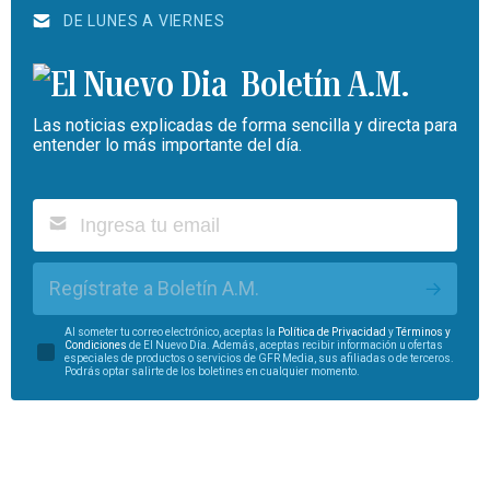
DE LUNES A VIERNES
Boletín A.M.
Las noticias explicadas de forma sencilla y directa para
entender lo más importante del día.
Regístrate a Boletín A.M.
Al someter tu correo electrónico, aceptas la
Política de Privacidad
y
Términos y
Condiciones
de El Nuevo Día. Además, aceptas recibir información u ofertas
especiales de productos o servicios de GFR Media, sus afiliadas o de terceros.
Podrás optar salirte de los boletines en cualquier momento.