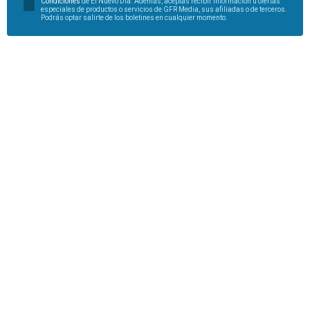
Condiciones
de El Nuevo Día. Además, aceptas recibir información u ofertas
especiales de productos o servicios de GFR Media, sus afiliadas o de terceros.
Podrás optar salirte de los boletines en cualquier momento.