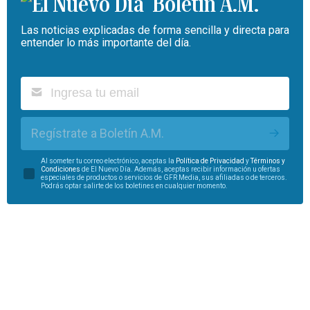
Boletín A.M.
Las noticias explicadas de forma sencilla y directa para
entender lo más importante del día.
Regístrate a Boletín A.M.
Al someter tu correo electrónico, aceptas la
Política de Privacidad
y
Términos y
Condiciones
de El Nuevo Día. Además, aceptas recibir información u ofertas
especiales de productos o servicios de GFR Media, sus afiliadas o de terceros.
Podrás optar salirte de los boletines en cualquier momento.