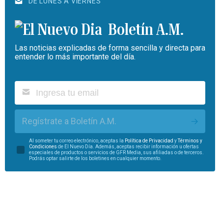
DE LUNES A VIERNES
Boletín A.M.
Las noticias explicadas de forma sencilla y directa para
entender lo más importante del día.
Regístrate a Boletín A.M.
Al someter tu correo electrónico, aceptas la
Política de Privacidad
y
Términos y
Condiciones
de El Nuevo Día. Además, aceptas recibir información u ofertas
especiales de productos o servicios de GFR Media, sus afiliadas o de terceros.
Podrás optar salirte de los boletines en cualquier momento.