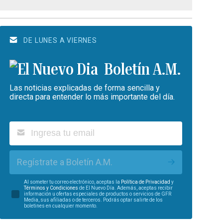
DE LUNES A VIERNES
Boletín A.M.
Las noticias explicadas de forma sencilla y
directa para entender lo más importante del día.
Regístrate a Boletín A.M.
Al someter tu correo electrónico, aceptas la
Política de Privacidad
y
Términos y Condiciones
de El Nuevo Día. Además, aceptas recibir
información u ofertas especiales de productos o servicios de GFR
Media, sus afiliadas o de terceros. Podrás optar salirte de los
boletines en cualquier momento.