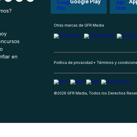
Google Play
Ap
omos?
s
Otras marcas de GFR Media
 hoy
oncursos
io
nfiar en
Política de privacidad
Términos y condicion
©
2026
GFR Media, Todos los Derechos Rese