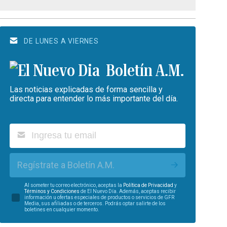
DE LUNES A VIERNES
Boletín A.M.
Las noticias explicadas de forma sencilla y
directa para entender lo más importante del día.
Regístrate a Boletín A.M.
Al someter tu correo electrónico, aceptas la
Política de Privacidad
y
Términos y Condiciones
de El Nuevo Día. Además, aceptas recibir
información u ofertas especiales de productos o servicios de GFR
Media, sus afiliadas o de terceros. Podrás optar salirte de los
boletines en cualquier momento.