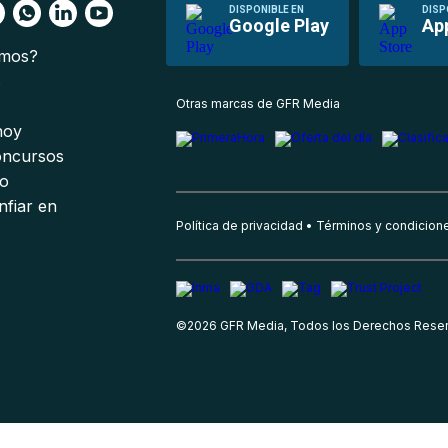
DISPONIBLE EN
DISP
Google Play
Ap
omos?
s
Otras marcas de GFR Media
 hoy
oncursos
io
nfiar en
Política de privacidad
Términos y condicion
©
2026
GFR Media, Todos los Derechos Rese