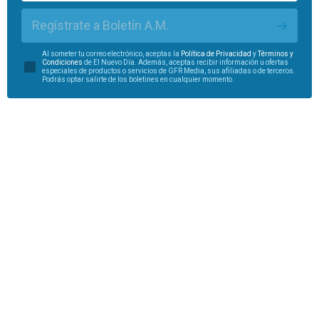
Regístrate a Boletín A.M.
Al someter tu correo electrónico, aceptas la
Política de Privacidad
y
Términos y
Condiciones
de El Nuevo Día. Además, aceptas recibir información u ofertas
especiales de productos o servicios de GFR Media, sus afiliadas o de terceros.
Podrás optar salirte de los boletines en cualquier momento.